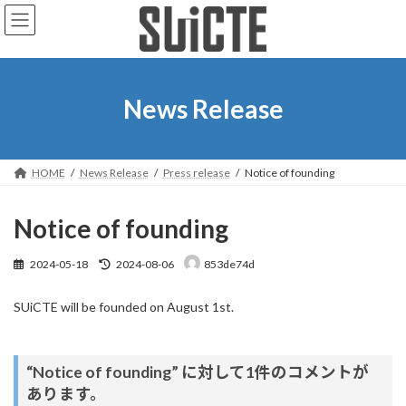
コ
ナ
ン
ビ
テ
ゲ
ン
ー
ツ
シ
へ
ョ
News Release
ス
ン
キ
に
ッ
移
プ
動
HOME
News Release
Press release
Notice of founding
Notice of founding
最
2024-05-18
2024-08-06
853de74d
終
更
SUiCTE will be founded on August 1st.
新
日
時
:
“
Notice of founding
” に対して1件のコメントが
あります。