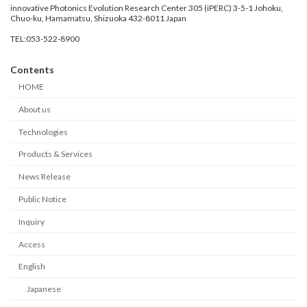
innovative Photonics Evolution Research Center 305 (iPERC) 3-5-1 Johoku,
Chuo-ku, Hamamatsu, Shizuoka 432-8011 Japan
TEL:053-522-8900
Contents
HOME
About us
Technologies
Products & Services
News Release
Public Notice
Inquiry
Access
English
Japanese